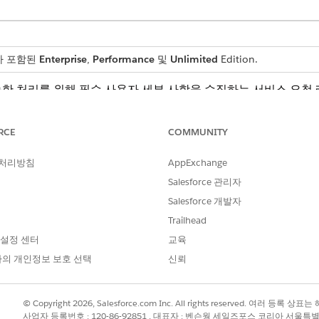
스가 포함된
Enterprise
,
Performance
및
Unlimited
Edition.
한 처리를 위해 필수 사용자 세부 사항을 수집하는 서비스 요청
RCE
COMMUNITY
 처리방침
AppExchange
직원에게 다음 세부 사항을 수집합니다.
Salesforce 관리자
무실 위치입니다.
Salesforce 개발자
스트 액세스가 시작되는 날짜 및 시간입니다.
Trailhead
스트 액세스가 만료되는 날짜 및 시간입니다.
요한 모든 게스트의 전체 이름입니다.
 설정 센터
교육
 게스트 수입니다.
의 개인정보 보호 선택
신뢰
© Copyright 2026, Salesforce.com Inc. All rights reserved. 여러 등
사업자 등록번호 : 120-86-92851 , 대표자 : 벤슨웡 세일즈포스 코리아 서울특
를 위한 요청을 IT 팀에 라우팅합니다. 관리자 승인 또는 자동 