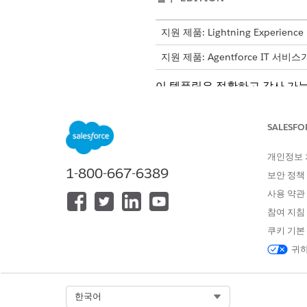
지원 제품: Lightning Experience
지원 제품: Agentforce IT 서비
이 템플릿은 정확하고 감사 가능
내용을 검토합니다.
SALESFO
인테이크 특성
개인정보
이 템플릿의 인테이크 양식은 
1-800-667-6389
보안 정책
사무실 위치: 게스트 방문의 사
사용 약관
액세스 시작 일자 및 시간: 게
참여 지침
액세스 종료 일자 및 시간: 게
게스트 이름: 액세스 권한이 필
쿠키 기본
게스트 수: 액세스가 필요한 총
귀하
수동 처리
Select Org
한국어
이 서비스 프로세스는 수동 처리