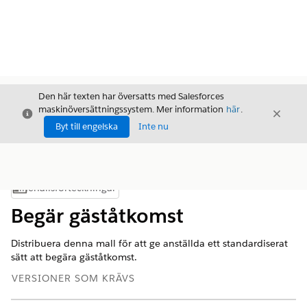
Den här texten har översatts med Salesforces
maskinöversättningssystem. Mer information
här
.
Stäng
Stäng
Stäng
Byt till engelska
Inte nu
Innehållsförteckningar
Visa innehållsförteckning
Begär gäståtkomst
Distribuera denna mall för att ge anställda ett standardiserat
sätt att begära gäståtkomst.
VERSIONER SOM KRÄVS