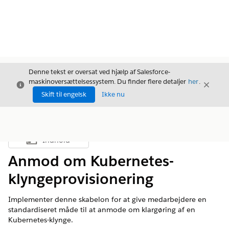
Denne tekst er oversat ved hjælp af Salesforce-
maskinoversættelsessystem. Du finder flere detaljer
her
.
Luk
Luk
Luk
Skift til engelsk
Ikke nu
Indhold
Vis indholdsfortegnelse
Anmod om Kubernetes-
klyngeprovisionering
Implementer denne skabelon for at give medarbejdere en
standardiseret måde til at anmode om klargøring af en
Kubernetes-klynge.