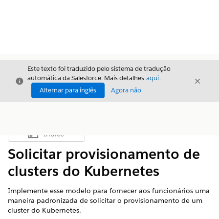
Este texto foi traduzido pelo sistema de tradução
automática da Salesforce. Mais detalhes
aqui
.
Fechar
Fecha
Fechar
Alternar para inglês
Agora não
Índice
Mostrar índice
Solicitar provisionamento de
clusters do Kubernetes
Implemente esse modelo para fornecer aos funcionários uma
maneira padronizada de solicitar o provisionamento de um
cluster do Kubernetes.