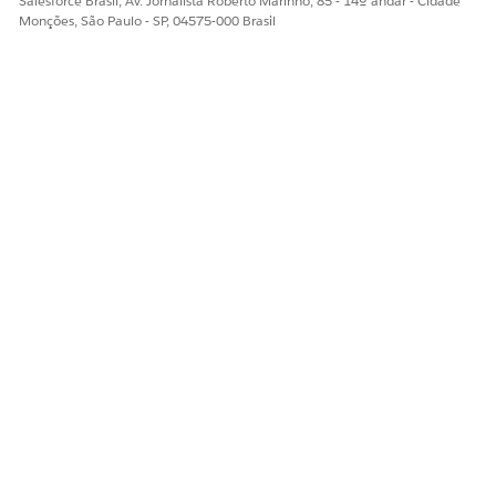
Salesforce Brasil, Av. Jornalista Roberto Marinho, 85 - 14º andar - Cidade
Sim
Não
Monções, São Paulo - SP, 04575-000 Brasil