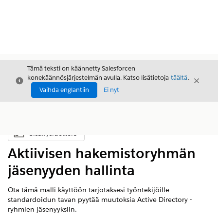
Tämä teksti on käännetty Salesforcen
konekäännösjärjestelmän avulla. Katso lisätietoja
täältä
.
Sulje
Sulje
Sulje
Vaihda englantiin
Ei nyt
Sisällysluettelo
Näytä sisällysluettelo
Aktiivisen hakemistoryhmän
jäsenyyden hallinta
Ota tämä malli käyttöön tarjotaksesi työntekijöille
standardoidun tavan pyytää muutoksia Active Directory -
ryhmien jäsenyyksiin.