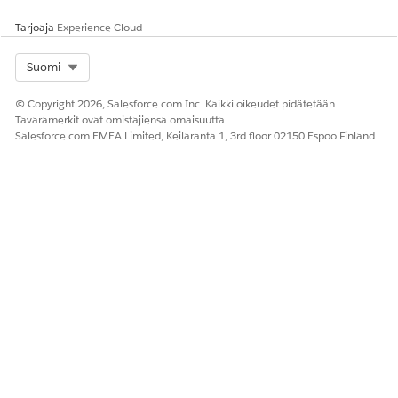
Tarjoaja
Experience Cloud
Select Org
Suomi
© Copyright 2026, Salesforce.com Inc. Kaikki oikeudet pidätetään.
Tavaramerkit ovat omistajiensa omaisuutta.
Salesforce.com EMEA Limited, Keilaranta 1, 3rd floor 02150 Espoo Finland