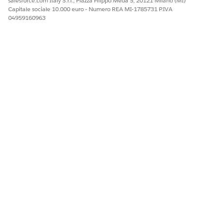
salesforce.com Italy S.r.l., Piazza Filippo Meda 5, 20121 Milano (MI)
Capitale sociale 10.000 euro - Numero REA MI-1785731 P.IVA
04959160963