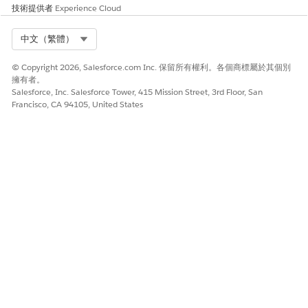
技術提供者
Experience Cloud
Select Org
中文（繁體）
© Copyright 2026, Salesforce.com Inc. 保留所有權利。各個商標屬於其個別
擁有者。
Salesforce, Inc. Salesforce Tower, 415 Mission Street, 3rd Floor, San
Francisco, CA 94105, United States