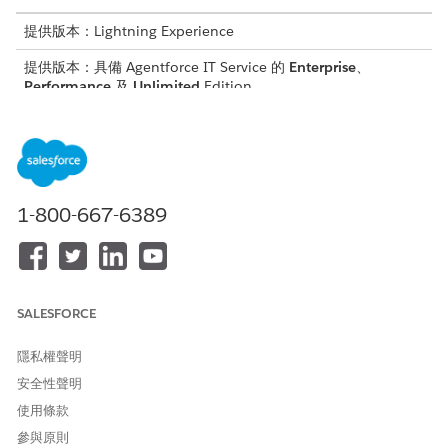
提供版本：Lightning Experience
提供版本：具備 Agentforce IT Service 的
Enterprise
、
Performance
及
Unlimited
Edition。
此範本會建立一個服務要求記錄,此記錄會收集重要使用者詳細資料,
以確保準確且可稽核的履行。檢閱範本中包含的內容。
入院屬性
1-800-667-6389
此範本的入院表單會從員工中取用以下詳細資料:
群組名稱:成員資格變更的 Active Directory 群組名稱。
成員資格動作:要求的動作,可新增或移除指定群組中的使用者。
商業理由:變更群組成員資格的商業原因。
SALESFORCE
手動履行
隱私權聲明
此服務流程會將手動履行的要求路由至 IT 小組。您可以在 Flow
安全性聲明
Builder 中建立流程以包含自訂邏輯,例如經理批准或自動履行。
使用條款
整合
參與原則