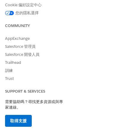
Cookie 偏好設定中心
此範本不包含入門或履行的任何預先設定整合。使用 Flow Builder
建立具有連結的自訂流程,這些連結會定義要求的方式。
您的隱私選擇
COMMUNITY
此文章是否解決您的問題？
AppExchange
請讓我們知道，以便我們改進！
Salesforce 管理員
Salesforce 開發人員
是
否
Trailhead
訓練
Trust
SUPPORT & SERVICES
需要協助嗎？尋找更多資源或與專
家連線。
取得支援