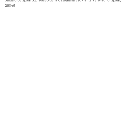
Salesforce Spain S.L., Paseo de la Castellana 79, Planta 7ª, Madrid, Spain,
28046