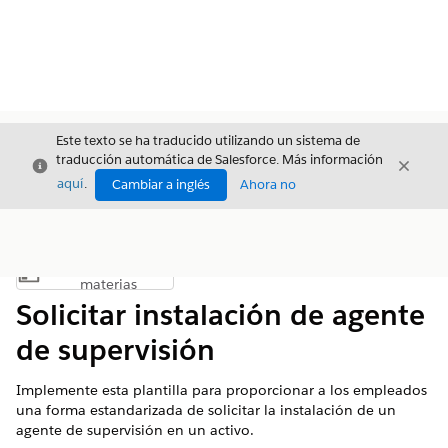
Este texto se ha traducido utilizando un sistema de
traducción automática de Salesforce. Más información
Cerrar
Cerrar
Cerrar
aquí
.
Cambiar a inglés
Ahora no
Índice de
Mostrar índice de materias
materias
Solicitar instalación de agente
de supervisión
Implemente esta plantilla para proporcionar a los empleados
una forma estandarizada de solicitar la instalación de un
agente de supervisión en un activo.