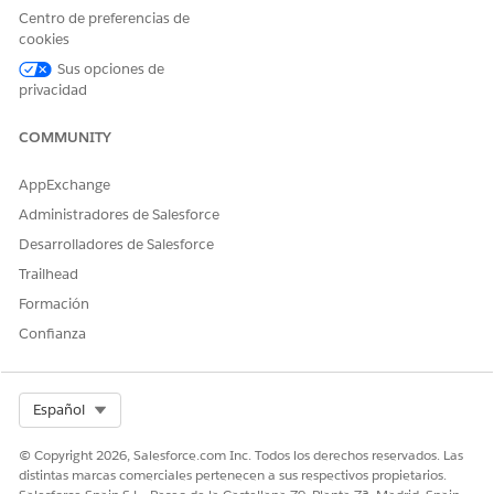
Este proceso de servicio enruta la solicitud de realización
Centro de preferencias de
manual al equipo de TI. Puede crear un flujo en Flow Builder
cookies
para incluir lógica personalizada, como aprobaciones de
Sus opciones de
gestores o realización automatizada.
privacidad
Integración
COMMUNITY
Esta plantilla no incluye ninguna integración preconfigurada
AppExchange
para admisión o realización. Utilice Flow Builder para crear
flujos personalizados con conectores que definen cómo se
Administradores de Salesforce
captura y se realiza la solicitud.
Desarrolladores de Salesforce
Trailhead
Formación
¿RESOLVIÓ ESTE ARTÍCULO SU PROBLEMA?
Confianza
¡Háganos saber cómo podemos mejorar!
Sí
No
Select Org
Español
© Copyright 2026, Salesforce.com Inc. Todos los derechos reservados. Las
distintas marcas comerciales pertenecen a sus respectivos propietarios.