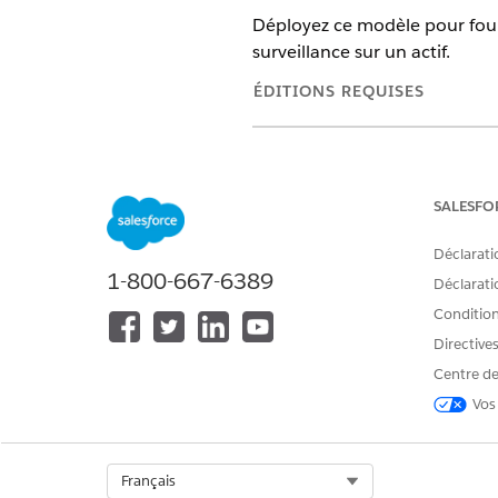
Déployez ce modèle pour fou
surveillance sur un actif.
ÉDITIONS REQUISES
Disponible avec : Lightning Exp
Disponible avec : éditions
Enter
SALESFO
Ce modèle crée un enregistrem
Déclarati
exécution précise et vérifiable
1-800-667-6389
Déclaratio
Attributs d'admission
Conditions
Directive
Le formulaire d'admission de 
Centre de
Nom de l'actif : Le nom ou l'id
Vos
Justification commerciale : La
Exécution manuelle
Select Org
Français