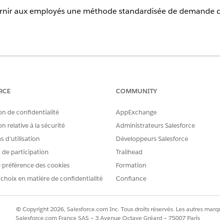
rnir aux employés une méthode standardisée de demande d'i
erience
prise
,
Performance
et
Unlimited
avec Agentforce IT Service.
RCE
COMMUNITY
ent de demande de service qui capture les informations uti
on de confidentialité
AppExchange
. Vérifiez ce qui est inclus avec le modèle.
n relative à la sécurité
Administrateurs Salesforce
 d’utilisation
Développeurs Salesforce
s de participation
Trailhead
ce modèle capture les détails suivants de l'employé :
 préférence des cookies
Formation
entificateur de l'actif dans lequel l'agent de surveillance doit être i
 choix en matière de confidentialité
Confiance
 justification métier de la demande d'installation de l'agent de surv
© Copyright 2026, Salesforce.com Inc. Tous droits réservés. Les autres marqu
Salesforce.com France SAS – 3 Avenue Octave Gréard – 75007 Paris