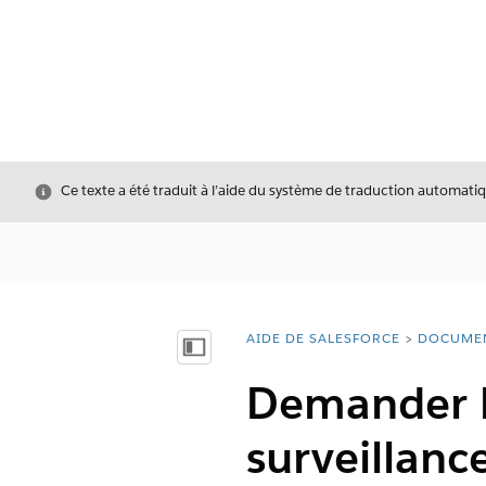
Fermer
Ce texte a été traduit à l’aide du système de traduction automatiq
AIDE DE SALESFORCE
DOCUME
Vous êtes ici :
Afficher la table des matières
Demander l'
surveillanc