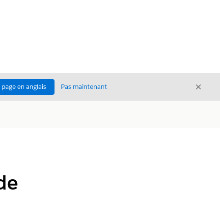
Ferme
a page en anglais
Pas maintenant
Fermer
de