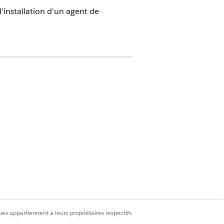
nstallation d'un agent de
lisateur essentielles pour une
nstallé.
eillance.
es appartiennent à leurs propriétaires respectifs.