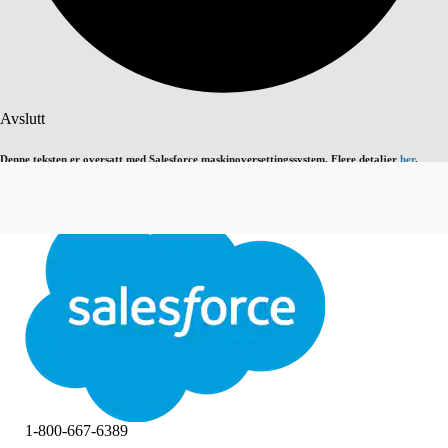
Søk
Avslutt
Denne teksten er oversatt med Salesforce maskinoversettingssystem. Flere detaljer
her
.
Bytt til engelsk
Ikke nå
Avslutt
Avslutt
1-800-667-6389