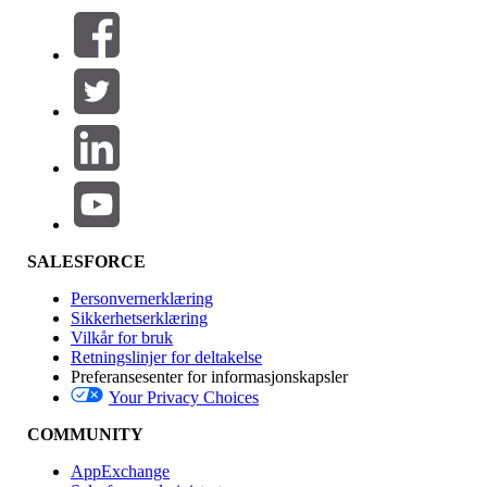
Filtrer etter (0)
VELG FILTRE
Legg til
Produktområde
Funksjonsinnvirkning
SALESFORCE
Personvernerklæring
Sikkerhetserklæring
Vilkår for bruk
Retningslinjer for deltakelse
Preferansesenter for informasjonskapsler
Your Privacy Choices
Utgave
COMMUNITY
AppExchange