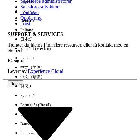
Salesforce-administratorer
Engelsk
Salesforce-utviklere
Français
Trailhead
Erfaring
Opplæring
Deutsch
Trust
Italiano
SUPPORT & SERVICES
日本語
Trenger du hjelp? Finn flere ressurser, eller få kontakt med en
Fjern alle
Utført
Español (México)
ekspert.
Español
Få støtte
中文（简体）
Levert av
Experience Cloud
中文（繁體）
Norsk
한국어
Русский
Português (Brasil)
Suomi
Dansk
Svenska