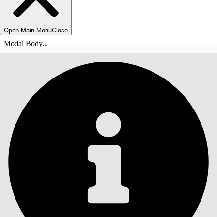
Open Main Menu
Close
Modal Body...
INNHOLD
Søk
Vis innholdsfortegnelse
Innhold