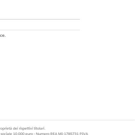
ce.
l'utente per un'evasione precisa e
e:
rosoft 365.
prietà dei rispettivi titolari.
ale sociale 10.000 euro - Numero REA MI-1785731 P.IVA