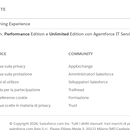
STE
tning Experience
n,
Performance
Edition e
Unlimited
Edition con Agentforce IT Servi
richiesta di servizio che acquisisce i dettagli essenziali del
menti inclusi nel modello.
RCE
COMMUNITY
a sulla privacy
AppExchange
va sulla protezione
Amministratori Salesforce
 questo modello acquisisce i seguenti dettagli dal dipendent
 di utilizzo
Sviluppatori Salesforce
'applicazione Microsoft 365 correlata al problema.
da per la partecipazione
Trailhead
ione dettagliata del problema o della richiesta di applicazione Mic
eferenze cookie
Formazione
 sul business causato dal problema.
ue scelte in materia di privacy
Trust
er la risoluzione del problema segnalato.
© Copyright 2026, Salesforce.com Inc. Tutti i diritti riservati. Vari marchi di pro
salesforce.com Italy S.r.l., Piazza Filippo Meda 5, 20121 Milano (MI) Capit