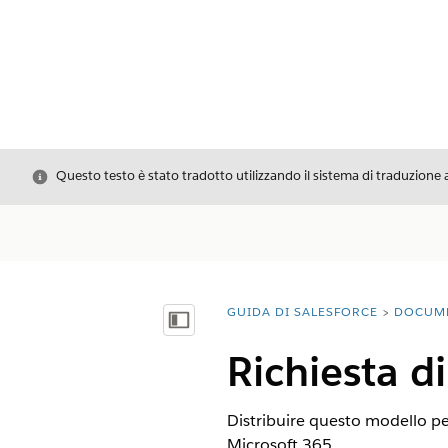
Chiudi
Questo testo è stato tradotto utilizzando il sistema di traduzione 
GUIDA DI SALESFORCE
DOCUM
Ti trovi qui:
Mostra sommario
Richiesta d
Distribuire questo modello pe
Microsoft 365.