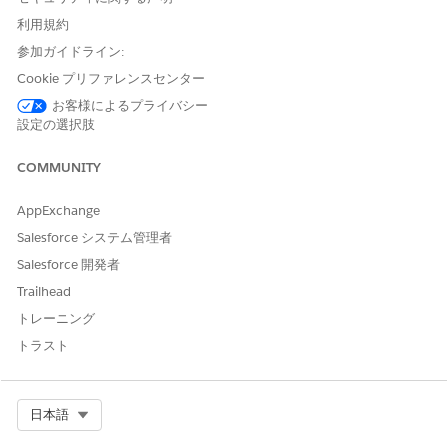
Impact (影響): 問題によるビジネスへの影響のレベル。
利用規約
緊急: 報告された問題を解決する緊急度。
参加ガイドライン:
Cookie プリファレンスセンター
手動履行
お客様によるプライバシー
このサービスプロセスでは、手動履行の要求が IT チームに転送さ
設定の選択肢
れます。Flow Builder でフローを作成し、マネージャー承認や自
動履行などのカスタムロジックを含めることができます。
COMMUNITY
Integration の制限と考慮事項」
AppExchange
このテンプレートには、受入または履行のための事前設定済みの
Salesforce システム管理者
インテグレーションは含まれません。Flow Builder を使用して、
Salesforce 開発者
要求の取得方法と履行方法を定義するコネクタを含むカスタムフ
ローを作成します。
Trailhead
トレーニング
トラスト
この記事で問題は解決されましたか?
ご意見をお待ちしております。
Select Org
日本語
はい
いいえ