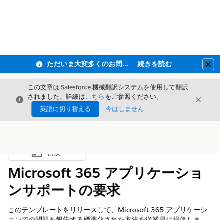
ただいま大変多くのお問い合わせをいただいており、ご連絡までにお時間を頂戴しております
続きを読む
Clo
この文章は Salesforce 機械翻訳システムを使用して翻訳
されました。詳細は
こちら
をご参照ください。
閉じる
閉じ
閉じる
英語に切り替える
今はしません
目次
目次を表示
Microsoft 365 アプリケーショ
ンサポートの要求
このテンプレートをリリースして、Microsoft 365 アプリケーシ
ョンでの問題を報告する標準化された方法を従業員に提供しま