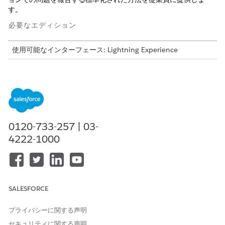
す。
必要なエディション
使用可能なインターフェース: Lightning Experience
使用可能なエディション: Agentforce IT Service が付属する
Enterprise
Edition、
Performance
Edition、および
Unlimited
Edition。
このテンプレートでは、正確かつ監査可能な履行のために重要な
ユーザーの詳細を取得するサービス要求レコードが作成されま
0120-733-257 | 03-
す。テンプレートに含まれている内容を確認します。
4222-1000
受入属性
このテンプレートの受入フォームでは、従業員から次の詳細を取
得します。
SALESFORCE
アプリケーション名: 問題に関連する Microsoft 365 アプリケ
ーションの名前。
プライバシーに関する声明
問題の説明: Microsoft 365 アプリケーションの問題または要
求の詳細な説明。
セキュリティに関する声明