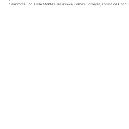
uye un flujo de realización que procesa automáticamente la so
Salesforce, Inc. Calle Montes Urales 424, Lomas - Virreyes, Lomas de Chap
ara incluir lógica personalizada, como aprobaciones de gest
gración preconfigurada con Microsoft Teams en el flujo de real
edenciales de Microsoft Teams están configuradas. Para obt
nector de Microsoft Teams
.
PROBLEMA?
ejorar!