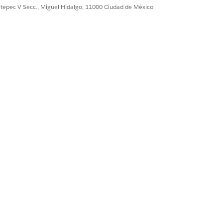
licitud de servicio. Puede ampliar
ultepec V Secc., Miguel Hidalgo, 11000 Ciudad de México
or automatizadas o comprobaciones
ización. Para utilizar esta
ener más información acerca de este
Sí
No