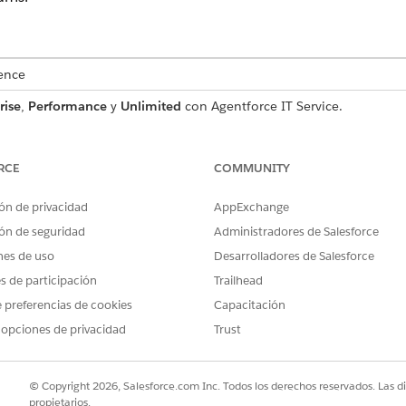
ence
rise
,
Performance
y
Unlimited
con Agentforce IT Service.
o de solicitud de servicio que captura detalles de usuario esen
luye con la plantilla.
RCE
COMMUNITY
ón de privacidad
AppExchange
ón de seguridad
Administradores de Salesforce
a esta plantilla captura estos detalles del empleado:
nes de uso
Desarrolladores de Salesforce
el canal solicitado.
es de participación
Trailhead
 El tipo de pertenencia asignado a usuarios dentro del canal.
 preferencias de cookies
Capacitación
 El tipo de pertenencia asignado a usuarios dentro del equipo.
 opciones de privacidad
Trust
as direcciones de email de los miembros incluidos en la solicitud de
© Copyright 2026, Salesforce.com Inc. Todos los derechos reservados. Las d
propietarios.