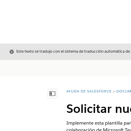
Cerrar
Este texto se tradujo con el sistema de traducción automática de
AYUDA DE SALESFORCE
DOCUM
Usted está aquí:
Mostrar índice de materias
Solicitar n
Implemente esta plantilla pa
colaboración de Microsoft Te