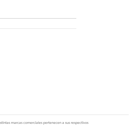
ciales para una realización precisa y
 canal, hasta 20 por solicitud.
istintas marcas comerciales pertenecen a sus respectivos