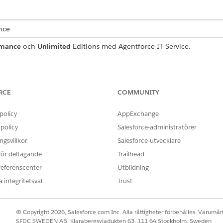
ence
rmance
och
Unlimited
Editions med Agentforce IT Service.
begäranpost som samlar in viktiga användardetaljer för korr
som inkluderas med mallen.
RCE
COMMUNITY
policy
AppExchange
a mall samlar in dessa detaljer från medarbetaren:
policy
Salesforce-administratörer
egärda kanalen.
gsvillkor
Salesforce-utvecklare
skapstypen tilldelad till användare inom kanalen.
 för deltagande
Trailhead
kapstypen som är tilldelad till användare inom teamet.
referenscenter
Utbildning
esserna för de medlemmar som inkluderas i kanalbegäran, upp till
 integritetsval
Trust
© Copyright 2026, Salesforce.com Inc. Alla rättigheter förbehålles. Varumärk
rar ett uppfyllandeflöde som automatiskt bearbetar serviceb
SFDC SWEDEN AB, Klarabergsviadukten 63, 111 64 Stockholm, Sweden