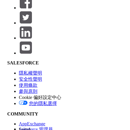
篩選器 (0)
選取篩選
新增
產品區域
SALESFORCE
功能影響
隱私權聲明
安全性聲明
使用條款
參與原則
Cookie 偏好設定中心
版本
您的隱私選擇
COMMUNITY
AppExchange
Salesforce 管理員
English