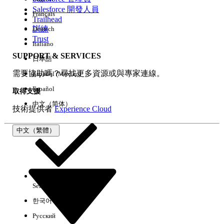
Salesforce 開發人員
Français
經驗
Trailhead
訓練
Deutsch
Trust
Italiano
SUPPORT & SERVICES
日本語
全部清除
完成
需要協助嗎？尋找更多資源或與專家連線。
Español (México)
Español
取得支援
中文（简体）
技術提供者
Experience Cloud
中文（繁體）
Select Org
中文（繁體）
한국어
Русский
沒有結果