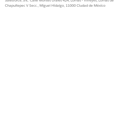
Salesforce, Inc. Calle Montes Urales 424, Lomas - Virreyes, Lomas de
Chapultepec V Secc., Miguel Hidalgo, 11000 Ciudad de México