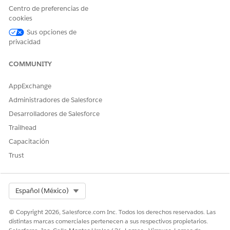
Centro de preferencias de
comprobaciones de inventario.
cookies
Integración
Sus opciones de
privacidad
Esta plantilla utiliza una integración preconfigurada con el
sistema de gestión de identidad de Okta en el flujo de
COMMUNITY
realización. Para utilizar esta integración, configure sus
credenciales de Okta. Para obtener más información acerca
AppExchange
de este conector externo, consulte
Conector de Okta
.
Administradores de Salesforce
Desarrolladores de Salesforce
Trailhead
¿RESOLVIÓ ESTE ARTÍCULO SU PROBLEMA?
Capacitación
¡Háganos saber cómo podemos mejorar!
Trust
Sí
No
Select Org
Español (México)
© Copyright 2026, Salesforce.com Inc. Todos los derechos reservados. Las
distintas marcas comerciales pertenecen a sus respectivos propietarios.