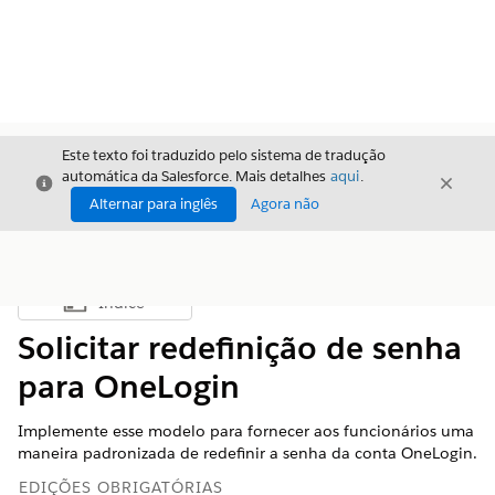
Este texto foi traduzido pelo sistema de tradução
automática da Salesforce. Mais detalhes
aqui
.
Fechar
Fecha
Fechar
Alternar para inglês
Agora não
Índice
Mostrar índice
Solicitar redefinição de senha
para OneLogin
Implemente esse modelo para fornecer aos funcionários uma
maneira padronizada de redefinir a senha da conta OneLogin.
EDIÇÕES OBRIGATÓRIAS