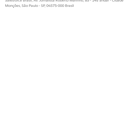
Salesforce Brasil, Av. Jornalista Roberto Marinho, 85 - 14º andar - Cidade
Monções, São Paulo - SP, 04575-000 Brasil