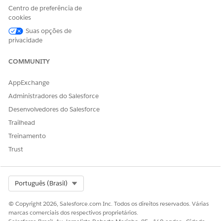
Centro de preferência de
personalizada, como aprovações automatizadas do gerente
cookies
ou verificações de inventário.
Suas opções de
Integração
privacidade
Esse modelo usa uma integração pré-configurada com
COMMUNITY
OneLogin no fluxo de processamento. Para usar essa
integração, configure suas credenciais do OneLogin. Para
AppExchange
saber mais sobre esse conector de terceiros, consulte
Conector
Administradores do Salesforce
OneLogin
.
Desenvolvedores do Salesforce
Trailhead
Treinamento
ESTE ARTIGO RESOLVEU SEU PROBLEMA?
Diga-nos para podermos melhorar!
Trust
Sim
Não
Select Org
Português (Brasil)
© Copyright 2026, Salesforce.com Inc. Todos os direitos reservados. Várias
marcas comerciais dos respectivos proprietários.