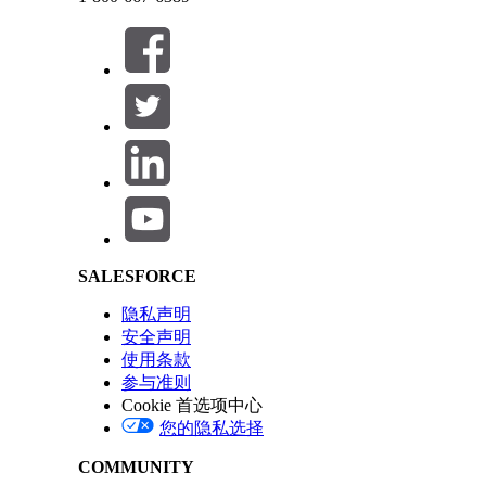
此服务流程会将手动履行的请求发送给 IT 团队。您可以
集成
此模板不包括任何用于接收或履行的预配置集成。使用 F
Salesforce Help | Article
求。
本文章是否解决您的问题？
请与我们共享您的想法，以便我们进行改进！
SALESFORCE
隐私声明
安全声明
使用条款
参与准则
Cookie 首选项中心
您的隐私选择
COMMUNITY