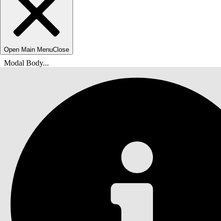
Open Main Menu
Close
Modal Body...
您在此处：
Salesforce 帮助
文档
Agentforce IT 服务