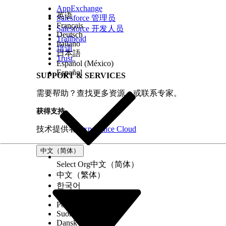
AppExchange
英语
Salesforce 管理员
Français
Salesforce 开发人员
Deutsch
Trailhead
Italiano
培训
日本語
Trust
Español (México)
Español
SUPPORT & SERVICES
需要帮助？查找更多资源，或联系专家。
获得支持
技术提供者
Experience Cloud
中文（简体）
Select Org
中文（简体）
中文（繁体）
한국어
Русский
Português (Brasil)
Suomi
Dansk