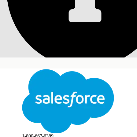
请求所有权转移
部署此模板，为员工提供请求文件夹和数字资源所有
所需的 Edition
适用于：Lightning Experience
适用于：Agentforce IT服务的
Enterprise
、
Perform
此模板会创建服务请求记录，该记录捕获基本用户详
关闭
接收属性
切换
此文本已使用 Salesforce 机器翻译系统进行翻译。如需了解更多详情，请点击
此处
。
此模板的接收表单从员工那里获取这些详细信息：
新所有人电子邮件地址：将获得文件夹所有权的用户的
文件夹列表：为所有权转移识别的文件夹列表。
关闭
关闭
主题：所有权转移请求的主题。
手动履行
1-800-667-6389