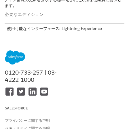
ます。
必要なエディション
使用可能なインターフェース: Lightning Experience
使用可能なエディション: Agentforce IT Service が付属する
Enterprise
Edition、
Performance
Edition、および
Unlimited
Edition。
このテンプレートでは、正確かつ監査可能な履行のために重要な
ユーザーの詳細を取得するサービス要求レコードが作成されま
0120-733-257 | 03-
す。テンプレートに含まれている内容を確認します。
4222-1000
受入属性
このテンプレートの受入フォームでは、従業員から次の詳細を取
得します。
SALESFORCE
Folder Name (フォルダー名): パスワードレコードが含まれる
フォルダーの名前。
プライバシーに関する声明
Password Name (パスワード名): 更新のパスワードレコード
の名前。
セキュリティに関する声明