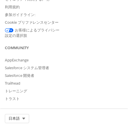
利用規約
手動履行
参加ガイドライン:
このサービスプロセスでは、手動履行の要求が IT チームに転送さ
Cookie プリファレンスセンター
れます。Flow Builder でフローを作成し、マネージャー承認や自
お客様によるプライバシー
動履行などのカスタムロジックを含めることができます。
設定の選択肢
Integration の制限と考慮事項」
COMMUNITY
このテンプレートには、受入または履行のための事前設定済みの
インテグレーションは含まれません。Flow Builder を使用して、
AppExchange
要求の取得方法と履行方法を定義するコネクタを含むカスタムフ
Salesforce システム管理者
ローを作成します。
Salesforce 開発者
Trailhead
トレーニング
この記事で問題は解決されましたか?
トラスト
ご意見をお待ちしております。
はい
いいえ
Select Org
日本語