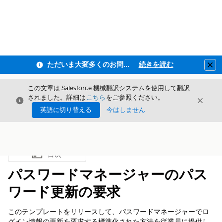
ただいま大変多くのお問い合わせをいただいており、ご連絡までにお時間を頂戴しております
続きを読む
Clo
この文章は Salesforce 機械翻訳システムを使用して翻訳
されました。詳細は
こちら
をご参照ください。
閉じる
閉じ
閉じる
英語に切り替える
今はしません
目次
目次を表示
パスワードマネージャーのパス
ワード更新の要求
このテンプレートをリリースして、パスワードマネージャーでロ
グイン情報の更新を要求する標準化された方法を従業員に提供し