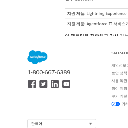
지원 제품: Lightning Experience
지원 제품: Agentforce IT 서비
이 템플릿은 정확하고 감사 가능
내용을 검토합니다.
SALESFO
인테이크 특성
개인정보
이 템플릿의 인테이크 양식은 
1-800-667-6389
보안 정책
폴더 이름: 암호 레코드가 포함
사용 약관
암호 이름: 업데이트에 대한 암
참여 지침
쿠키 기본
수동 처리
귀하
이 서비스 프로세스는 수동 처리
도록 Flow Builder에서 플로
Select Org
한국어