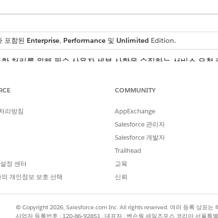
스가 포함된
Enterprise
,
Performance
및
Unlimited
Edition.
한 처리를 위해 필수 사용자 세부 사항을 수집하는 서비스 요청
RCE
COMMUNITY
 처리방침
AppExchange
직원에게 다음 세부 사항을 수집합니다.
Salesforce 관리자
된 폴더의 이름입니다.
Salesforce 개발자
호 레코드의 이름입니다.
Trailhead
 설정 센터
교육
의 개인정보 보호 선택
신뢰
를 위한 요청을 IT 팀에 라우팅합니다. 관리자 승인 또는 자동 
를 구축할 수 있습니다.
© Copyright 2026, Salesforce.com Inc. All rights reserved. 여러 등
사업자 등록번호 : 120-86-92851 , 대표자 : 벤슨웡 세일즈포스 코리아 서울특