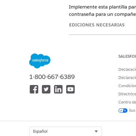
Implemente esta plantilla pa
contraseña para un compañe
EDICIONES NECESARIAS
Disponible en: Lightning Experi
Disponible en: Ediciones
Enterp
SALESFO
Esta plantilla crea un registr
Declaraci
auditable. Revise lo que se inc
1-800-667-6389
Declaraci
Atributos de admisión
Condicio
Directric
El formulario de admisión par
Centro de
Dirección de correo electrón
Sus
restablecimiento de contrase
Realización automatizada
Select Org
Español