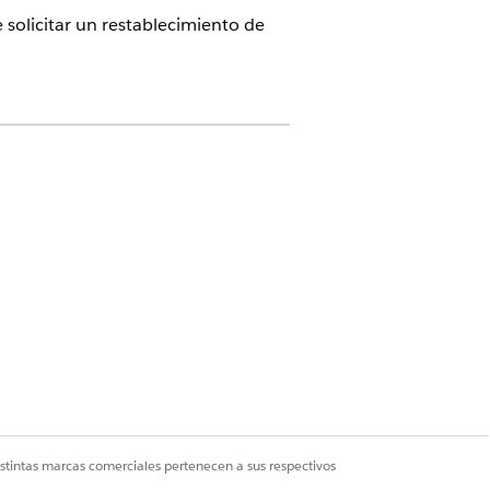
solicitar un restablecimiento de
ciales para una realización precisa y
del compañero que requiere un
istintas marcas comerciales pertenecen a sus respectivos