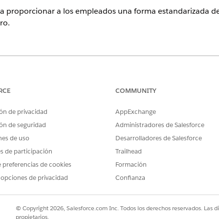
ra proporcionar a los empleados una forma estandarizada de 
ro.
ence
rise
,
Performance
y
Unlimited
con Agentforce IT Service.
RCE
COMMUNITY
o de solicitud de servicio que captura detalles de usuario esen
ón de privacidad
AppExchange
luye con la plantilla.
ón de seguridad
Administradores de Salesforce
nes de uso
Desarrolladores de Salesforce
es de participación
Trailhead
a esta plantilla captura estos detalles del empleado:
 preferencias de cookies
Formación
ico del compañero: La dirección de correo electrónico registrada 
 opciones de privacidad
Confianza
ña.
© Copyright 2026, Salesforce.com Inc. Todos los derechos reservados. Las d
propietarios.