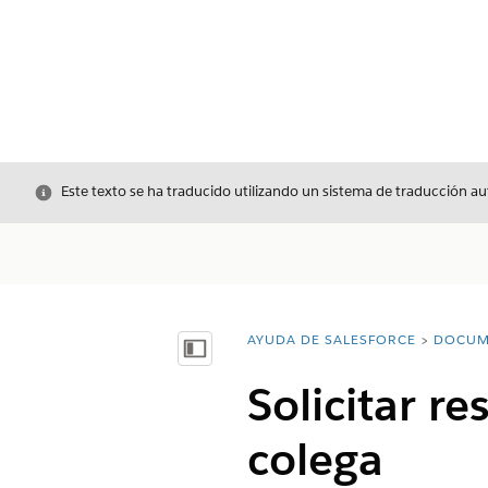
Cerrar
Este texto se ha traducido utilizando un sistema de traducción a
AYUDA DE SALESFORCE
DOCUM
Usted está aquí:
Mostrar índice de materias
Solicitar r
colega