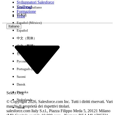
Sviluppatori Salesforce
Trailhead
Select Org
Italiano
Esperienza
Formazione
日本語
Trust
Español (México)
Italiano
Español
Cancella tutto
Chiudi
中文（简体）
中文（繁體）
한국어
Русский
Português (Brasil)
Suomi
Dansk
Svenska
Select Org
Nederlands
© Copyright 2026, Salesforce.com Inc. Tutti i diritti riservati. Vari
marchi di proprietà dei rispettivi titolari.
Norsk
salesforce.com Italy S.r.l., Piazza Filippo Meda 5, 20121 Milano
Nessun risultato