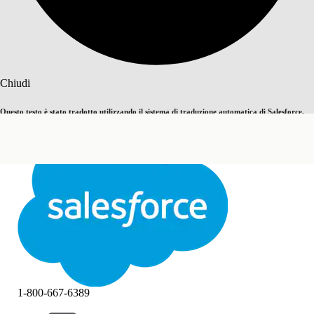
Cerca
Chiudi
Questo testo è stato tradotto utilizzando il sistema di traduzione automatica di Salesforce.
Passa all'inglese
Non ora
Ulteriori dettagli sono disponibili
qui
.
Chiudi
Chiudi
1-800-667-6389