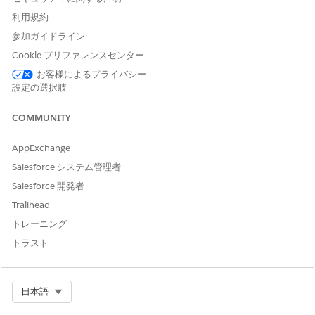
このサービスプロセスには、サービス要求を自動的に処理する履
利用規約
行フローが含まれます。Flow Builder でこのフローを拡張して、
自動マネージャー承認や在庫確認などのカスタムロジックを含め
参加ガイドライン:
ることができます。
Cookie プリファレンスセンター
お客様によるプライバシー
Integration の制限と考慮事項」
設定の選択肢
このテンプレートでは、履行フローで Microsoft Entra ID との事
前設定されたインテグレーションを使用します。このインテグレ
COMMUNITY
ーションを使用するには、Microsoft Entra ID ログイン情報を設
定します。このサードパーティコネクタについての詳細は、
AppExchange
「
Microsoft Entra ID コネクタ
」を参照してください。
Salesforce システム管理者
Salesforce 開発者
Trailhead
この記事で問題は解決されましたか?
トレーニング
ご意見をお待ちしております。
トラスト
はい
いいえ
Select Org
日本語