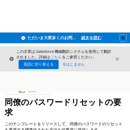
ただいま大変多くのお問い合わせをいただいており、ご連絡までにお時間を頂戴しております
続きを読む
Clo
この文章は Salesforce 機械翻訳システムを使用して翻訳
されました。詳細は
こちら
をご参照ください。
閉じる
閉じ
閉じる
英語に切り替える
今はしません
目次
目次を表示
同僚のパスワードリセットの要
求
このテンプレートをリリースして、同僚のパスワードのリセット
を要求する標準化された方法を従業員に提供します。