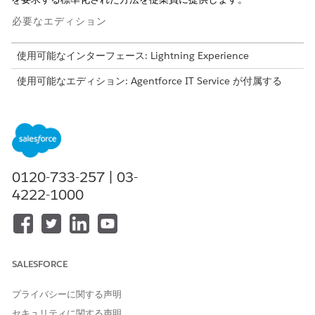
必要なエディション
使用可能なインターフェース: Lightning Experience
使用可能なエディション: Agentforce IT Service が付属する
Enterprise
Edition、
Performance
Edition、および
Unlimited
Edition。
このテンプレートでは、正確かつ監査可能な履行のために重要な
ユーザーの詳細を取得するサービス要求レコードが作成されま
す。テンプレートに含まれている内容を確認します。
0120-733-257 | 03-
4222-1000
受入属性
このテンプレートの受入フォームでは、従業員から次の詳細を取
得します。
同僚メールアドレス: パスワードのリセットが必要な同僚の登
SALESFORCE
録メールアドレス。
プライバシーに関する声明
自動履行
セキュリティに関する声明