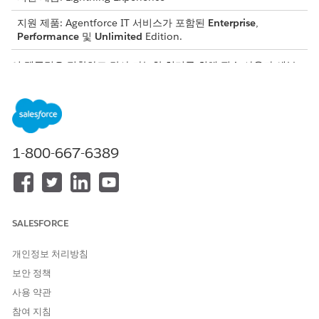
지원 제품: Agentforce IT 서비스가 포함된
Enterprise
,
Performance
및
Unlimited
Edition.
이 템플릿은 정확하고 감사 가능한 처리를 위해 필수 사용자 세부
사항을 수집하는 서비스 요청 레코드를 만듭니다. 템플릿에 포함된
내용을 검토합니다.
인테이크 특성
이 템플릿의 인테이크 양식은 직원에게 다음 세부 사항을 수집합니
1-800-667-6389
다.
동료 이메일 주소: 암호 재설정이 필요한 동료의 등록된 이메일
주소입니다.
SALESFORCE
자동 처리
개인정보 처리방침
이 서비스 프로세스에는 서비스 요청을 자동으로 처리하는 처리 플
로가 포함되어 있습니다. Flow Builder에서 이 플로를 확장하여 자
보안 정책
동 관리자 승인 또는 재고 점검과 같은 사용자 정의 논리를 포함할
사용 약관
수 있습니다.
참여 지침