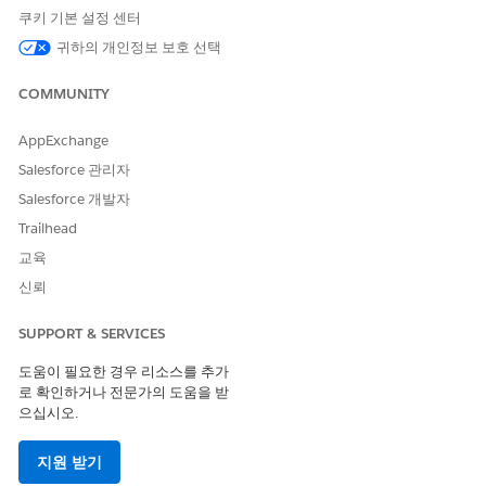
을 참조하세요.
쿠키 기본 설정 센터
귀하의 개인정보 보호 선택
이 템플릿은 처리 플로에서 Microsoft Entra ID와의 사전 구성된 통
합을 사용합니다. 이 통합을 사용하려면 Microsoft Entra ID 자격
증명을 구성합니다. 이 타사 커넥터에 대한 자세한 내용은
COMMUNITY
Microsoft Entra ID 커넥터
를 참조하십시오.
AppExchange
Salesforce 관리자
Salesforce 개발자
이 기사를 통해 문제를 해결했습니까?
Trailhead
개선을 위한 의견을 보내주세요.
Loading
교육
예
아니요
신뢰
SUPPORT & SERVICES
도움이 필요한 경우 리소스를 추가
로 확인하거나 전문가의 도움을 받
으십시오.
지원 받기