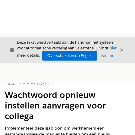
Deze tekst werd vertaald aan de hand van het systeem
voor automatische vertaling van Salesforce. U vindt
hier
Sluiten
Sluite
Sluiten
meer details.
Overschakelen op Engels
Niet nu
Inhoudsopgave
Inhoudsopgave weergeven
Wachtwoord opnieuw
instellen aanvragen voor
collega
Implementeer deze sjabloon om werknemers een
gestandaardiseerde manier te bieden om een nieuw