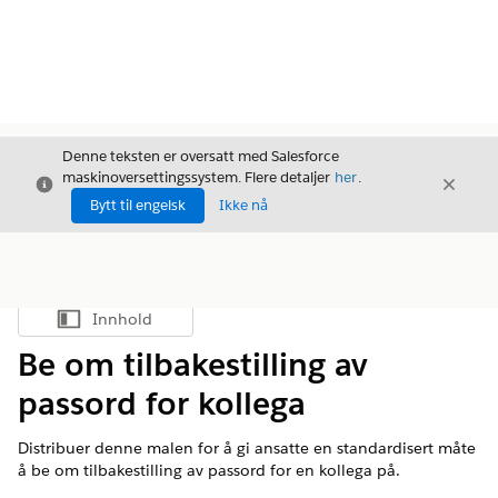
Denne teksten er oversatt med Salesforce
maskinoversettingssystem. Flere detaljer
her
.
Avslutt
Avslut
Avslutt
Bytt til engelsk
Ikke nå
Innhold
Vis innholdsfortegnelse
Be om tilbakestilling av
passord for kollega
Distribuer denne malen for å gi ansatte en standardisert måte
å be om tilbakestilling av passord for en kollega på.