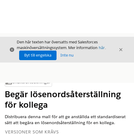
Den här texten har översatts med Salesforces
maskinöversättningssystem. Mer information
här
.
Stäng
Stäng
Stäng
Byt till engelska
Inte nu
Innehållsförteckningar
Visa innehållsförteckning
Begär lösenordsåterställning
för kollega
Distribuera denna mall för att ge anställda ett standardiserat
sätt att begära en lösenordsåterställning för en kollega.
VERSIONER SOM KRÄVS