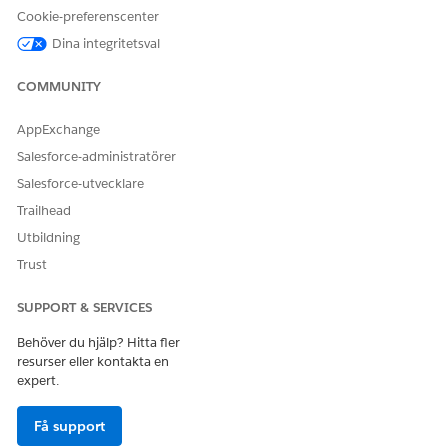
automatiserade godkännanden av chefer eller lagerkontroller.
Cookie-preferenscenter
Dina integritetsval
Integrering
COMMUNITY
Denna mall använder en förkonfigurerad integrering med
Microsoft Entra ID i uppfyllandeflödet. För att använda denna
integrering, konfigurera dina inloggningsuppgifter för
AppExchange
Microsoft Entra ID. Mer information om denna
Salesforce-administratörer
tredjepartsanslutare finns i
Microsoft Entra ID-anslutare
.
Salesforce-utvecklare
Trailhead
Utbildning
LÖSTE DENNA ARTIKEL DITT PROBLEM?
Trust
Berätta för oss vad vi kan förbättra!
SUPPORT & SERVICES
Ja
Nej
Behöver du hjälp? Hitta fler
resurser eller kontakta en
expert.
Få support