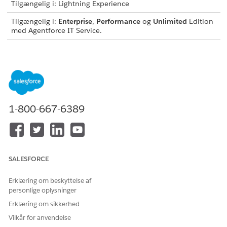
Tilgængelig i: Lightning Experience
Tilgængelig i:
Enterprise
,
Performance
og
Unlimited
Edition
med Agentforce IT Service.
Denne skabelon opretter en hændelsesregistrering, der
registrerer vigtige brugeroplysninger for nøjagtig og reviderbar
fuldførelse. Gennemse, hvad der er inkluderet i skabelonen.
Registreringsattributter
1-800-667-6389
Registreringsformularen for denne skabelon registrerer disse
detaljer fra medarbejderen:
Programnavn: Navnet på applikationen, der oplever
problemer.
Problembeskrivelse: En detaljeret beskrivelse af det
SALESFORCE
rapporterede problem.
Påvirkning: Niveauet af forretningspåvirkning forårsaget af
Erklæring om beskyttelse af
problemet.
personlige oplysninger
Nødstilfælde: Nøglensniveauet for løsning af det
Erklæring om sikkerhed
rapporterede problem.
Vilkår for anvendelse