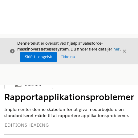
Denne tekst er oversat ved hjælp af Salesforce-
maskinoversættelsessystem. Du finder flere detaljer
her
.
Luk
Luk
Luk
Skift til engelsk
Ikke nu
Indhold
Vis indholdsfortegnelse
Rapportapplikationsproblemer
Implementer denne skabelon for at give medarbejdere en
standardiseret måde til at rapportere applikationsproblemer.
EDITIONSHEADING