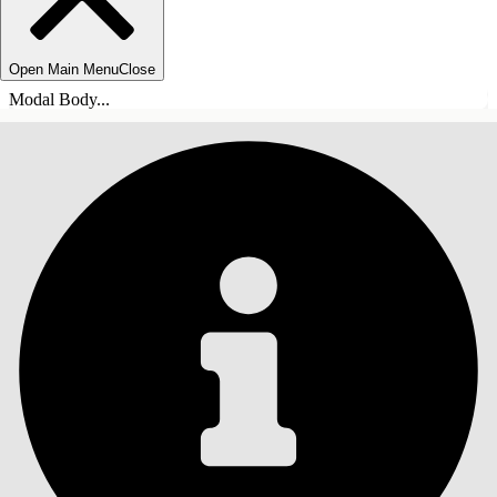
Open Main Menu
Close
Modal Body...
SISÄLLYSLUETTELO
Haku
Näytä sisällysluettelo
Sisällysluettelo