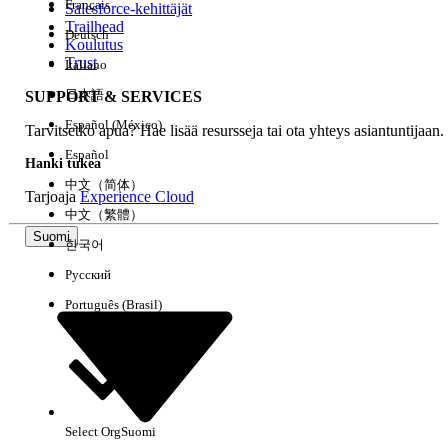
Français
Salesforce-kehittäjät
Trailhead
Deutsch
Kokemus
Koulutus
Trust
Italiano
日本語
SUPPORT & SERVICES
Español (México)
Tarvitsetko apua? Hae lisää resursseja tai ota yhteys asiantuntijaan.
Tyhjennä kaikki
Valmis
Español
Hanki tukea
中文（简体）
Tarjoaja
Experience Cloud
中文（繁體）
Suomi
한국어
Русский
Português (Brasil)
Select Org
Suomi
Ei tuloksia