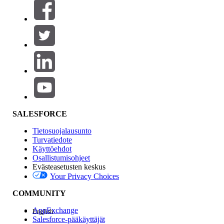
Suodattimet (0)
VALITSE SUODATTIMET
Lisää
Tuotealue
Ominaisuuden vaikutus
SALESFORCE
Tietosuojalausunto
Turvatiedote
Käyttöehdot
Osallistumisohjeet
Evästeasetusten keskus
Your Privacy Choices
Edition
COMMUNITY
AppExchange
English
Salesforce-pääkäyttäjät