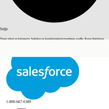
Haku
Sulje
Tämä teksti on käännetty Salesforcen konekäännösjärjestelmän avulla. Katso lisätietoja
Vaihda englantiin
Ei nyt
täältä
.
Sulje
Sulje
1-800-667-6389