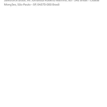
Salesforce Brasil, Av. Jornalista Roberto Marinho, 85 - 14º andar - Cidade
Monções, São Paulo - SP, 04575-000 Brasil