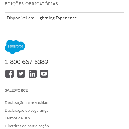
EDIÇÕES OBRIGATÓRIAS
Disponível em: Lightning Experience
Disponível em: Edições
Enterprise
,
Performance
e
Unlimited
com o Serviço de TI Agentforce.
Esse modelo cria um registro de incidente que captura
detalhes essenciais do usuário para um processamento
preciso e auditável. Revise o que está incluído no modelo.
1-800-667-6389
Atributos de entrada
O formulário de admissão para esse modelo captura estes
detalhes do funcionário:
SALESFORCE
Descrição do problema: Uma descrição detalhada do
problema relatado.
Declaração de privacidade
Impacto: O nível de impacto comercial causado pelo
Declaração de segurança
problema.
Urgência: O nível de urgência para resolver o problema
Termos de uso
relatado.
Diretrizes de participação