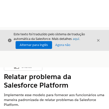
Este texto foi traduzido pelo sistema de tradução
automática da Salesforce. Mais detalhes
aqui
.
Fechar
Fecha
Fechar
Alternar para inglês
Agora não
Índice
Mostrar índice
Relatar problema da
Salesforce Platform
Implemente esse modelo para fornecer aos funcionários uma
maneira padronizada de relatar problemas da Salesforce
Platform.