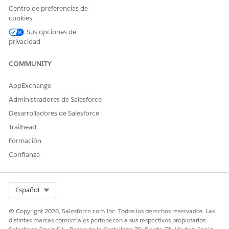
Centro de preferencias de
Este proceso de servicio enruta la solicitud de realización
cookies
manual al equipo de TI. Puede crear un flujo en Flow Builder
para incluir lógica personalizada, como aprobaciones de
Sus opciones de
gestores o realización automatizada.
privacidad
Integración
COMMUNITY
Esta plantilla no incluye ninguna integración preconfigurada
AppExchange
para admisión o realización. Utilice Flow Builder para crear
Administradores de Salesforce
flujos personalizados con conectores que definen cómo se
captura y se realiza la solicitud.
Desarrolladores de Salesforce
Trailhead
Formación
¿RESOLVIÓ ESTE ARTÍCULO SU PROBLEMA?
Confianza
¡Háganos saber cómo podemos mejorar!
Sí
No
Select Org
Español
© Copyright 2026, Salesforce.com Inc. Todos los derechos reservados. Las
distintas marcas comerciales pertenecen a sus respectivos propietarios.