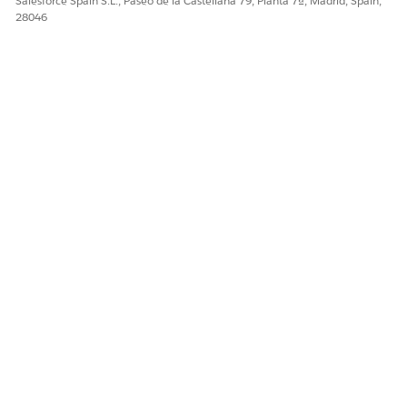
Salesforce Spain S.L., Paseo de la Castellana 79, Planta 7ª, Madrid, Spain,
28046