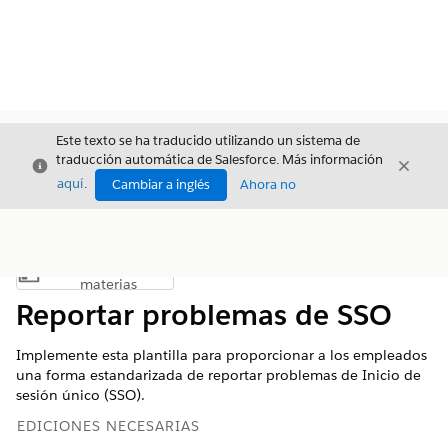
Este texto se ha traducido utilizando un sistema de
traducción automática de Salesforce. Más información
Cerrar
Cerrar
Cerrar
aquí
.
Cambiar a inglés
Ahora no
Índice de
Mostrar índice de materias
materias
Reportar problemas de SSO
Implemente esta plantilla para proporcionar a los empleados
una forma estandarizada de reportar problemas de Inicio de
sesión único (SSO).
EDICIONES NECESARIAS