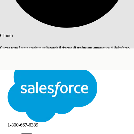
Cerca
Chiudi
Questo testo è stato tradotto utilizzando il sistema di traduzione automatica di Salesforce.
Passa all'inglese
Non ora
Ulteriori dettagli sono disponibili
qui
.
Chiudi
Chiudi
1-800-667-6389