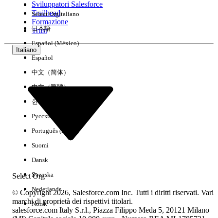
Sviluppatori Salesforce
Trailhead
Select Org
Italiano
Esperienza
Formazione
日本語
Trust
Español (México)
Italiano
Español
Cancella tutto
Chiudi
中文（简体）
中文（繁體）
한국어
Русский
Português (Brasil)
Suomi
Dansk
Svenska
Select Org
Nederlands
© Copyright 2026, Salesforce.com Inc. Tutti i diritti riservati. Vari
marchi di proprietà dei rispettivi titolari.
Norsk
salesforce.com Italy S.r.l., Piazza Filippo Meda 5, 20121 Milano
Nessun risultato