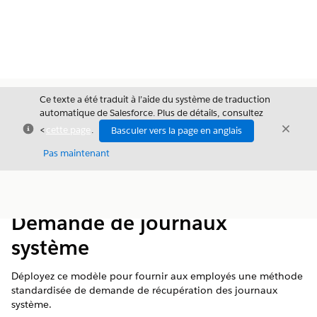
Ce texte a été traduit à l’aide du système de traduction
automatique de Salesforce. Plus de détails, consultez
Fermer
Ferme
<
cette page
.
Basculer vers la page en anglais
Fermer
Pas maintenant
Table des
Afficher la table des matières
matières
Demande de journaux
système
Déployez ce modèle pour fournir aux employés une méthode
standardisée de demande de récupération des journaux
système.