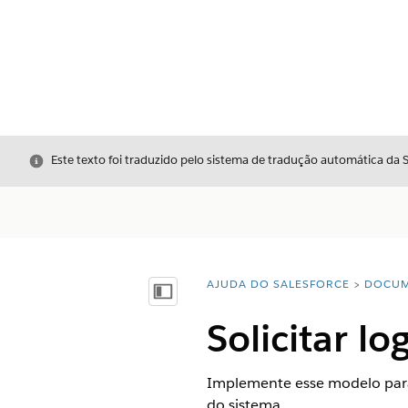
Fechar
Este texto foi traduzido pelo sistema de tradução automática da 
AJUDA DO SALESFORCE
DOCUM
Você está aqui:
Mostrar índice
Solicitar lo
Implemente esse modelo para 
do sistema.