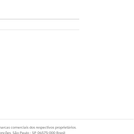
do usuário para um processamento
s.
registro.
arcas comerciais dos respectivos proprietários.
pe de TI. Você pode criar um fluxo
onções, São Paulo - SP, 04575-000 Brasil