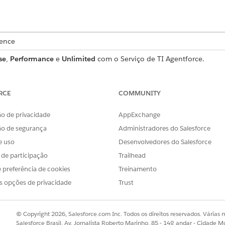
ience
se
,
Performance
e
Unlimited
com o Serviço de TI Agentforce.
 de solicitação de serviço que captura detalhes essenciais 
 que está incluído no modelo.
RCE
COMMUNITY
o de privacidade
AppExchange
ão de segurança
Administradores do Salesforce
a esse modelo captura estes detalhes do funcionário:
e uso
Desenvolvedores do Salesforce
 O nome do espaço de trabalho para o qual o sistema recupera log
s de participação
Trailhead
o: A consulta usada para buscar os logs do sistema necessários.
 preferência de cookies
Treinamento
 breve justificativa comercial para a solicitação de recuperação de 
s opções de privacidade
Trust
© Copyright 2026, Salesforce.com Inc. Todos os direitos reservados. Várias m
aminha a solicitação para processamento manual para a equi
Salesforce Brasil, Av. Jornalista Roberto Marinho, 85 - 14º andar - Cidade M