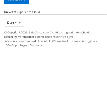
Ja
Nej
Drevet af
Experience Cloud
Select Org
Dansk
© Copyright 2026, Salesforce.com Inc. Alle rettigheder forbeholdes.
Forskellige varemærker tilhører deres respektive ejere.
salesforce.com Danmark, filial af SFDC Sweden AB. Kampmannsgade 2,
1604 Copenhagen, Denmark