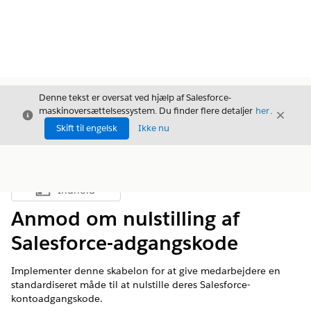
Denne tekst er oversat ved hjælp af Salesforce-
maskinoversættelsessystem. Du finder flere detaljer
her
.
Luk
Luk
Luk
Skift til engelsk
Ikke nu
Indhold
Vis indholdsfortegnelse
Anmod om nulstilling af
Salesforce-adgangskode
Implementer denne skabelon for at give medarbejdere en
standardiseret måde til at nulstille deres Salesforce-
kontoadgangskode.