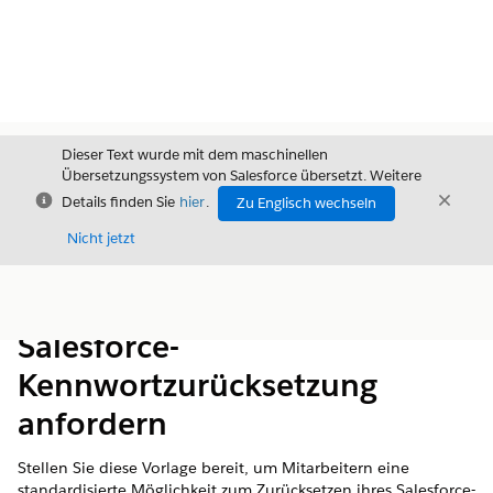
Dieser Text wurde mit dem maschinellen
Übersetzungssystem von Salesforce übersetzt. Weitere
Schließen
Schli
Details finden Sie
hier
.
Zu Englisch wechseln
Schließ
Nicht jetzt
Inhalt
Inhalt anzeigen
Salesforce-
Kennwortzurücksetzung
anfordern
Stellen Sie diese Vorlage bereit, um Mitarbeitern eine
standardisierte Möglichkeit zum Zurücksetzen ihres Salesforce-