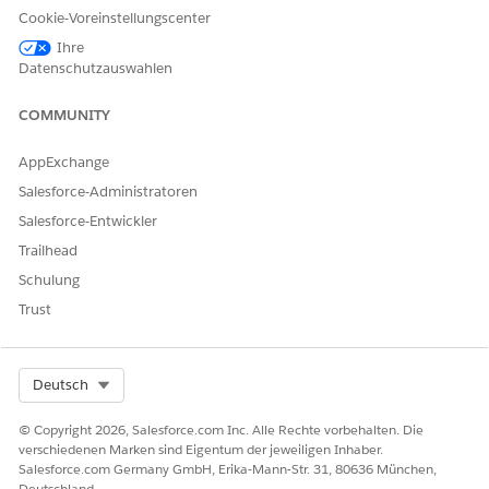
Dieser Serviceprozess enthält einen Abwicklungs-Flow, der die
Cookie-Voreinstellungscenter
Serviceanforderung automatisch verarbeitet. Sie können
Ihre
diesen Flow in Flow Builder um benutzerdefinierte Logik
Datenschutzauswahlen
erweitern, beispielsweise automatisierte
Managergenehmigungen oder Inventarprüfungen.
COMMUNITY
AppExchange
Salesforce-Administratoren
Salesforce-Entwickler
Der Flow löst eine Apex-Aktion aus, die das
HINWEIS
Salesforce-Kennwort des anfordernden Benutzers
Trailhead
zurücksetzt.
Schulung
Trust
Integration
Diese Vorlage enthält keine vorkonfigurierten Integrationen
Select Org
Deutsch
für die Aufnahme oder Abwicklung. Verwenden Sie Flow
Builder, um benutzerdefinierte Flows mit Konnektoren zu
© Copyright 2026, Salesforce.com Inc. Alle Rechte vorbehalten. Die
erstellen, die definieren, wie die Anforderung erfasst und
verschiedenen Marken sind Eigentum der jeweiligen Inhaber.
erfüllt wird.
Salesforce.com Germany GmbH, Erika-Mann-Str. 31, 80636 München,
Deutschland