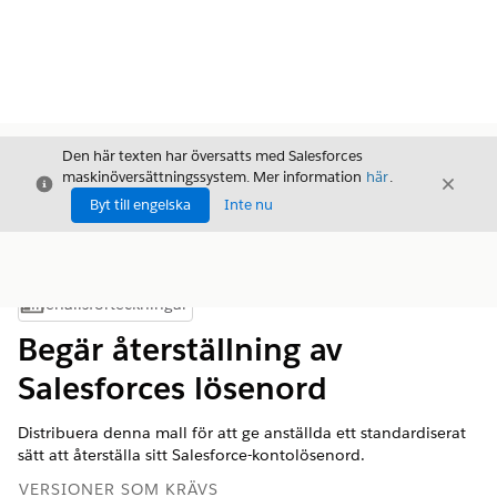
Den här texten har översatts med Salesforces
maskinöversättningssystem. Mer information
här
.
Stäng
Stäng
Stäng
Byt till engelska
Inte nu
Innehållsförteckningar
Visa innehållsförteckning
Begär återställning av
Salesforces lösenord
Distribuera denna mall för att ge anställda ett standardiserat
sätt att återställa sitt Salesforce-kontolösenord.
VERSIONER SOM KRÄVS