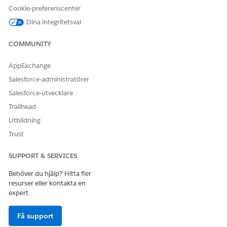
Cookie-preferenscenter
Dina integritetsval
COMMUNITY
Flödet utlöser en Apex åtgärd som återställer
ANTECKNING
AppExchange
den begärande användarens Salesforce-lösenord.
Salesforce-administratörer
Salesforce-utvecklare
Integrering
Trailhead
Denna mall inkluderar inga förkonfigurerade integreringar för
Utbildning
intag eller uppfyllande. Använd Flow Builder för att skapa
Trust
egna flöden med anslutare som definierar hur begäran samlas
in och uppfylls.
SUPPORT & SERVICES
Behöver du hjälp? Hitta fler
resurser eller kontakta en
LÖSTE DENNA ARTIKEL DITT PROBLEM?
expert.
Berätta för oss vad vi kan förbättra!
Få support
Ja
Nej