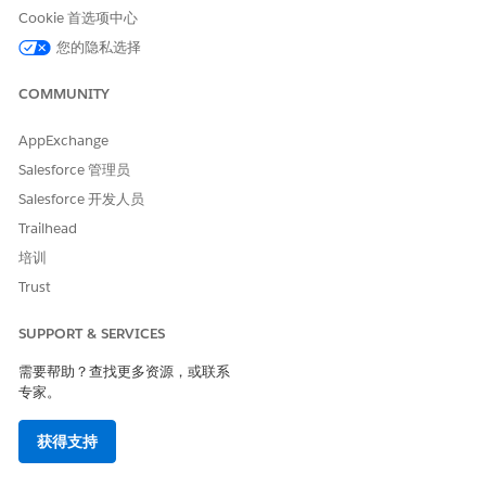
Cookie 首选项中心
您的隐私选择
集成
COMMUNITY
此模板不包括任何用于接收或履行的预配置集成。使用 Flow
Builder 创建带有连接器的自定义流，这些连接器定义了如何捕获和
满足请求。
AppExchange
Salesforce 管理员
Salesforce 开发人员
Trailhead
本文章是否解决您的问题？
请与我们共享您的想法，以便我们进行改进！
培训
Trust
是
否
SUPPORT & SERVICES
需要帮助？查找更多资源，或联系
专家。
获得支持