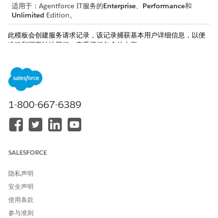
适用于：Agentforce IT服务的
Enterprise
、
Performance
和
Unlimited
Edition。
此模板会创建服务请求记录，该记录捕获基本用户详细信息，以便
准确和可审计地履行。查看模板包含的内容。
接收属性
此模板使用简化的请求流程，识别需要密码重置的运行用户。它不
会从员工那里收集额外的接收详细信息。
1-800-667-6389
自动履行
此服务流程包含自动处理服务请求的履行流。您可以在 Flow
Builder 中扩展此流，以包含自定义逻辑，例如自动经理批准或库存
检查。
SALESFORCE
隐私声明
安全声明
使用条款
该流会触发 Apex 操作，重置请求用户的 Salesforce 密
备注
参与准则
码。