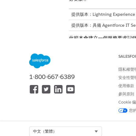
提供版本：Lightning Experience
提供版本：具備 Agentforce IT Se
此範本會建立一個服務要求記錄
入院屬性
SALESFO
此範本使用簡化的要求流程,可
隱私權聲
1-800-667-6389
安全性聲
自動履行
使用條款
此服務流程包含會自動處理服務要求
參與原則
查。
Cookie
您
流程會觸發 Apex 動
備註
Select Org
中文（繁體）