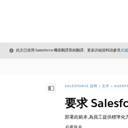
結束
此文已使用 Salesforce 機器翻譯系統翻譯。更多詳細資料請參見
此
SALESFORCE 說明
文件
AGENT
您位於此處：
顯示目錄
要求 Sales
部署此範本,為員工提供標準化方式來
必要版本