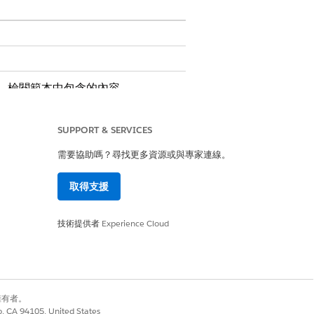
。檢閱範本中包含的內容。
SUPPORT & SERVICES
細資料。
需要協助嗎？尋找更多資源或與專家連線。
取得支援
包含自訂邏輯,例如自動經理批准或庫存檢
技術提供者
Experience Cloud
別擁有者。
co, CA 94105, United States