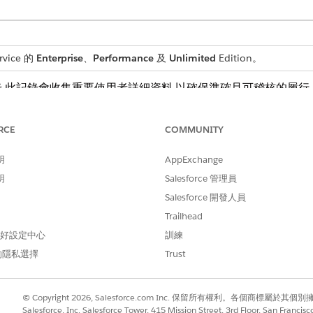
rvice 的
Enterprise
、
Performance
及
Unlimited
Edition。
,此記錄會收集重要使用者詳細資料,以確保準確且可稽核的履行
RCE
COMMUNITY
識別需要重設密碼的執行使用者。它不會收集員工的其他入院詳
明
AppExchange
明
Salesforce 管理員
Salesforce 開發人員
的履行流程。您可以在 Flow Builder 中擴充此流程,以
Trailhead
 偏好設定中心
訓練
的隱私選擇
Trust
作,以重設要求使用者的 Salesforce 密碼。
© Copyright 2026, Salesforce.com Inc. 保留所有權利。各個商標屬於其個
Salesforce, Inc. Salesforce Tower, 415 Mission Street, 3rd Floor, San Francis