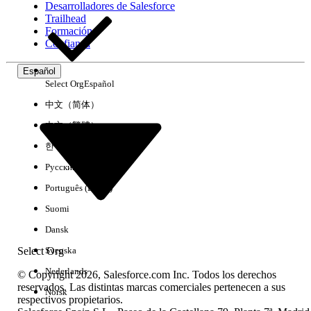
Desarrolladores de Salesforce
Trailhead
Experiencia
Formación
Confianza
Español
Select Org
Español
Borrar todo
Listo
中文（简体）
中文（繁體）
한국어
Русский
Português (Brasil)
Suomi
Dansk
Select Org
Svenska
Nederlands
© Copyright 2026, Salesforce.com Inc. Todos los derechos
reservados. Las distintas marcas comerciales pertenecen a sus
Norsk
respectivos propietarios.
No hay resultados