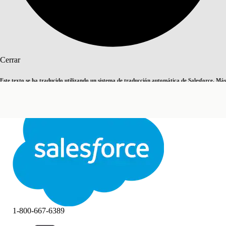
Buscar
Cerrar
Este texto se ha traducido utilizando un sistema de traducción automática de Salesforce. Más
Cambiar a inglés
Ahora no
información
aquí
.
Cerrar
Cerrar
1-800-667-6389