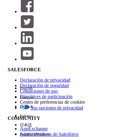
Filtros (0)
SELECCIONAR FILTROS
Agregar
Área de productos
Repercusión de función
SALESFORCE
Declaración de privacidad
Declaración de seguridad
English
Condiciones de uso
Directrices de participación
Français
Centro de preferencias de cookies
Deutsch
Sus opciones de privacidad
Edición
Italiano
COMMUNITY
日本語
AppExchange
Administradores de Salesforce
Español (México)