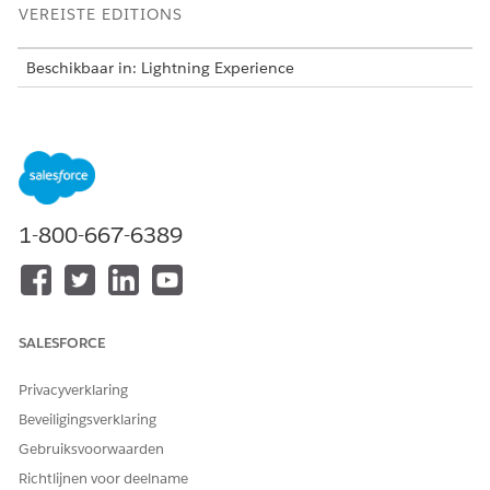
VEREISTE EDITIONS
Beschikbaar in: Lightning Experience
Beschikbaar in:
Enterprise
,
Performance
en
Unlimited
Edition met Agentforce IT Service.
Deze sjabloon maakt een serviceverzoekrecord die essentiële
gebruikersdetails vastlegt voor nauwkeurige en controleerbare
levering. Controleer wat er is opgenomen in de sjabloon.
1-800-667-6389
Intakekenmerken
Het intakeformulier voor deze sjabloon legt deze gegevens
van de medewerker vast:
SALESFORCE
Rol: De Salesforce-rol die vereist is voor de gebruiker.
Licentietype: Het type Salesforce-licentie dat vereist is voor
Privacyverklaring
de gebruiker.
Beveiligingsverklaring
Bedrijfsrechtvaardiging: Een korte zakelijke
rechtvaardiging voor het toegangsverzoek.
Gebruiksvoorwaarden
Richtlijnen voor deelname