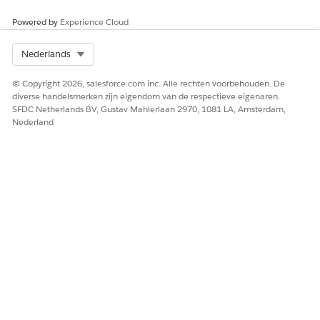
Powered by
Experience Cloud
HEEFT DIT ARTIKEL UW PROBLEEM OPGELOST?
Select Org
Nederlands
Laat ons weten wat we kunnen doen om te verbeteren!
© Copyright 2026, salesforce.com inc. Alle rechten voorbehouden. De
Ja
Nee
diverse handelsmerken zijn eigendom van de respectieve eigenaren.
SFDC Netherlands BV, Gustav Mahlerlaan 2970, 1081 LA, Amsterdam,
Nederland