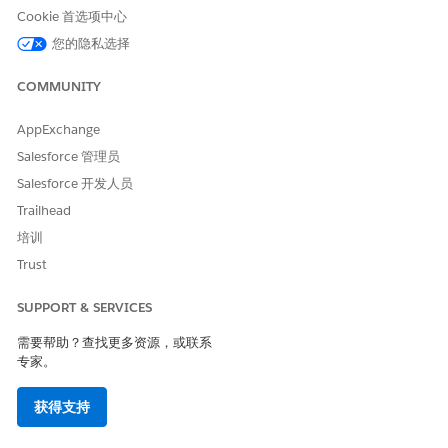
Cookie 首选项中心
经理批准后，流会从指定用户中删除软件许可证分配。
备注
您的隐私选择
COMMUNITY
集成
此模板在履行流中使用预配置的 Okta 集成与许可证管理系统。要
AppExchange
使用此集成，请配置连接器凭据。要了解有关此第三方连接器的更
Salesforce 管理员
多信息，请参见
Okta 连接器
。
Salesforce 开发人员
Trailhead
培训
本文章是否解决您的问题？
Trust
请与我们共享您的想法，以便我们进行改进！
是
否
SUPPORT & SERVICES
需要帮助？查找更多资源，或联系
专家。
获得支持