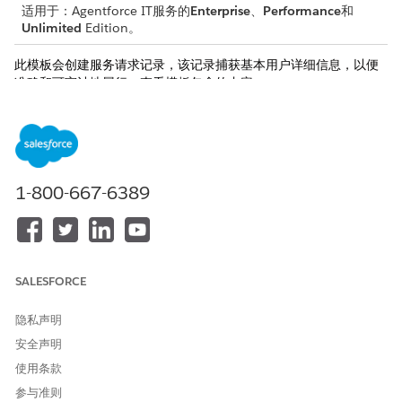
适用于：Agentforce IT服务的
Enterprise
、
Performance
和
Unlimited
Edition。
此模板会创建服务请求记录，该记录捕获基本用户详细信息，以便
准确和可审计地履行。查看模板包含的内容。
接收属性
此模板的接收表单从员工那里获取这些详细信息：
软件名称：为许可证移除识别的软件应用程序的名称。
1-800-667-6389
用户电子邮件地址：软件许可证被标识为删除的用户的电子邮件
地址。
自动履行
SALESFORCE
此服务流程包含自动处理服务请求的履行流。您可以在 Flow
Builder 中扩展此流，以包含自定义逻辑，例如自动经理批准或库存
隐私声明
检查。
安全声明
使用条款
参与准则