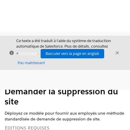
Ce texte a été traduit à l’aide du système de traduction
automatique de Salesforce. Plus de détails, consultez
Fermer
Ferme
<
cette page
.
Basculer vers la page en anglais
Fermer
Pas maintenant
Table des
Afficher la table des matières
matières
Demander la suppression du
site
Déployez ce modèle pour fournir aux employés une méthode
standardisée de demande de suppression de site.
ÉDITIONS REQUISES