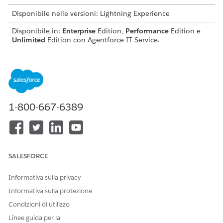
Disponibile nelle versioni: Lightning Experience
Disponibile in:
Enterprise
Edition,
Performance
Edition e
Unlimited
Edition con Agentforce IT Service.
Questo modello crea un record richiesta di servizio che
acquisisce i dettagli essenziali dell'utente per un'evasione
precisa e controllabile. Rivedere gli elementi inclusi nel
modello.
1-800-667-6389
Attributi di accettazione
Il modulo di accettazione per questo modello acquisisce i
seguenti dettagli dal dipendente:
Metodo di consegna ordine di acquisto: Il metodo
SALESFORCE
utilizzato per consegnare l'ordine di acquisto.
Metodo di consegna modifica ordine di acquisto: Metodo
Informativa sulla privacy
utilizzato per fornire aggiornamenti o modifiche all'ordine
Informativa sulla protezione
di acquisto.
Condizioni di utilizzo
Livello corrispondenza: Il livello di corrispondenza
richiesto tra l'ordine di acquisto e i documenti correlati.
Linee guida per la