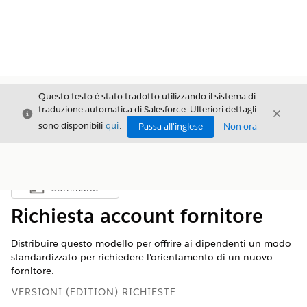
Questo testo è stato tradotto utilizzando il sistema di
traduzione automatica di Salesforce. Ulteriori dettagli
Chiudi
Chiud
Chiudi
sono disponibili
qui
.
Passa all'inglese
Non ora
Sommario
Mostra sommario
Richiesta account fornitore
Distribuire questo modello per offrire ai dipendenti un modo
standardizzato per richiedere l'orientamento di un nuovo
fornitore.
VERSIONI (EDITION) RICHIESTE