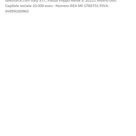
salesforce.com Italy S.r.l., Piazza Filippo Meda 5, 20121 Milano (MI)
approvazioni del responsabile o evasione automatica.
Capitale sociale 10.000 euro - Numero REA MI-1785731 P.IVA
04959160963
Integrazione
Questo modello non include integrazioni preconfigurate per
l'accettazione o l'evasione. Utilizzare Flow Builder per creare
flussi personalizzati con connettori che definiscono le
modalità di acquisizione ed evasione della richiesta.
QUESTO ARTICOLO HA RISOLTO IL PROBLEMA?
Facci sapere, così possiamo migliorare!
Sì
No