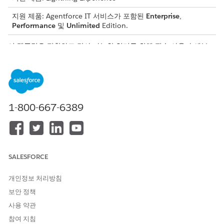
지원 제품: Agentforce IT 서비스가 포함된
Enterprise
,
Performance
및
Unlimited
Edition.
이 템플릿은 정확하고 감사 가능한 처리를 위해 필수 사용자 세부
사항을 수집하는 서비스 요청 레코드를 만듭니다. 템플릿에 포함된
내용을 검토합니다.
인테이크 특성
이 템플릿의 인테이크 양식은 직원에게 다음 세부 사항을 수집합니
1-800-667-6389
다.
구매 주문 배달 방법: 구매 주문을 배달하는 데 사용되는 방법입
니다.
구매 주문 변경 배달 방법: 구매 주문에 대한 업데이트 또는 변
SALESFORCE
경 사항을 전달하는 데 사용되는 방법입니다.
일치 수준: 구매 주문 및 관련 문서 간에 필요한 일치 수준입니
개인정보 처리방침
다.
보안 정책
공급업체 이름: 공급업체의 이름입니다.
기본 연락처 이름: 공급자 계정과 연결된 기본 연락처의 이름(성
사용 약관
없이)입니다.
참여 지침