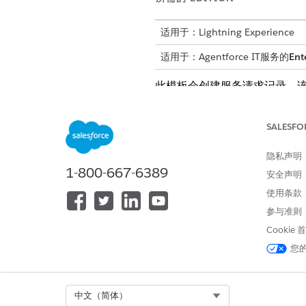
适用于：Lightning Experience
适用于：Agentforce IT服务的
Ent
此模板会创建服务请求记录，
接收属性
SALESFO
此模板的接收表单从员工那里
隐私声明
1-800-667-6389
资源组名称：包含为停用而识别
安全声明
虚拟机名称：要停用的虚拟机的
使用条款
参与准则
自动履行
Cookie
此服务流程包含自动处理服务请求
您
查。
Select Org
中文（简体）
管理员批准后，流会通过
备注