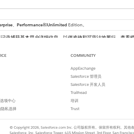
erprise
、
Performance
和
Unlimited
Edition。
该记录捕获基本用户详细信息，以便准确和可审计地履行。查看
RCE
COMMUNITY
获取这些详细信息：
AppExchange
的虚拟机的资源组的名称。
Salesforce 管理员
名称。
Salesforce 开发人员
Trailhead
 首选项中心
培训
的履行流。您可以在 Flow Builder 中扩展此流，以包含
的隐私选择
Trust
© Copyright 2026, Salesforce.com Inc. 公司版权所有。保留所
 Azure API 删除指定的虚拟机。
Salesforce, Inc. Salesforce Tower, 415 Mission Street, 3rd Floor, San Francis