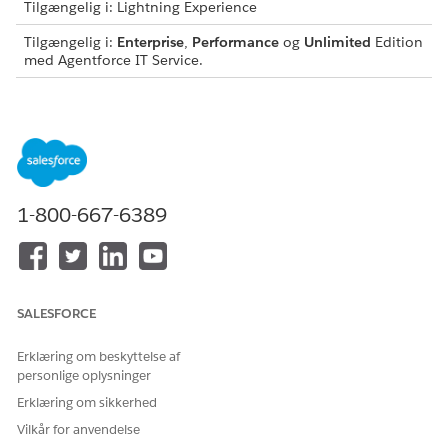
Tilgængelig i: Lightning Experience
Tilgængelig i:
Enterprise
,
Performance
og
Unlimited
Edition
med Agentforce IT Service.
Denne skabelon opretter en serviceanmodningsregistrering,
der registrerer vigtige brugeroplysninger for nøjagtig og
reviderbar fuldførelse. Gennemse, hvad der er inkluderet i
skabelonen.
Registreringsattributter
1-800-667-6389
Registreringsformularen for denne skabelon registrerer disse
detaljer fra medarbejderen:
Netværk eller VLAN: Netværks- eller VLAN-udpegningen for
tildelingen.
SALESFORCE
IP-adresse: Den IP-adresse, der skal tildeles til enheden.
Værtsnavn: Værtsnavnet på enheden.
Erklæring om beskyttelse af
MAC-adresse: Enhedens MAC-adresse.
personlige oplysninger
Erklæring om sikkerhed
Automatiseret fuldførelse
Vilkår for anvendelse