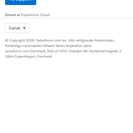
LØSTE DENNE ARTIKEL DIT PROBLEM?
Drevet af
Experience Cloud
Giv os besked, så vi kan forbedre os!
Select Org
Dansk
Ja
Nej
© Copyright 2026, Salesforce.com Inc. Alle rettigheder forbeholdes.
Forskellige varemærker tilhører deres respektive ejere.
salesforce.com Danmark, filial af SFDC Sweden AB. Kampmannsgade 2,
1604 Copenhagen, Denmark