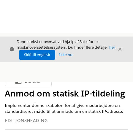
Denne tekst er oversat ved hjælp af Salesforce-
maskinoversættelsessystem. Du finder flere detaljer
her
.
Luk
Luk
Luk
Skift til engelsk
Ikke nu
Indhold
Vis indholdsfortegnelse
Anmod om statisk IP-tildeling
Implementer denne skabelon for at give medarbejdere en
standardiseret måde til at anmode om en statisk IP-adresse.
EDITIONSHEADING