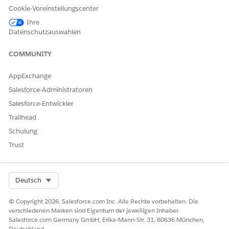
MAC-Adresse: Die MAC-Adresse des Geräts.
Cookie-Voreinstellungscenter
Automatisierte Abwicklung
Ihre
Datenschutzauswahlen
Dieser Serviceprozess enthält einen Abwicklungs-Flow, der die
Serviceanforderung automatisch verarbeitet. Sie können
COMMUNITY
diesen Flow in Flow Builder um benutzerdefinierte Logik
erweitern, beispielsweise automatisierte
AppExchange
Managergenehmigungen oder Inventarprüfungen.
Salesforce-Administratoren
Salesforce-Entwickler
Trailhead
Schulung
Der Abwicklungs-Flow leitet die Anfrage zur
HINWEIS
Trust
Genehmigung durch den Manager weiter und erstellt nach
der Genehmigung die feste IP-Adresse in Infoblox.
Select Org
Deutsch
Integration
© Copyright 2026, Salesforce.com Inc. Alle Rechte vorbehalten. Die
Diese Vorlage verwendet eine vorkonfigurierte Integration in
verschiedenen Marken sind Eigentum der jeweiligen Inhaber.
Infoblox. Die Integration ruft Netzwerk- und VLAN-Listen
Salesforce.com Germany GmbH, Erika-Mann-Str. 31, 80636 München,
Deutschland