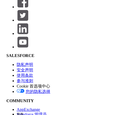
筛选器 (0)
选择筛选器
添加
产品区域
SALESFORCE
功能影响
隐私声明
安全声明
使用条款
参与准则
Cookie 首选项中心
版本
您的隐私选择
COMMUNITY
AppExchange
Salesforce 管理员
英语