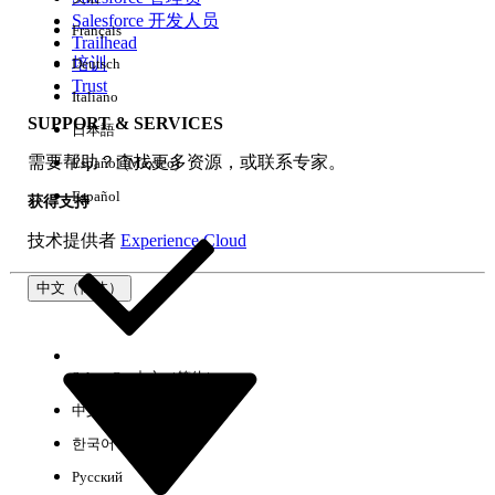
Salesforce 开发人员
Français
体验
Trailhead
培训
Deutsch
Trust
Italiano
SUPPORT & SERVICES
日本語
全部清除
完成
需要帮助？查找更多资源，或联系专家。
Español (México)
Español
获得支持
技术提供者
Experience Cloud
中文（简体）
Select Org
中文（简体）
中文（繁体）
한국어
Русский
没有结果